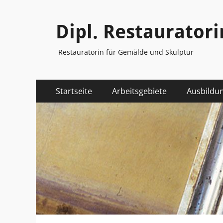
Dipl. Restauratori
Restauratorin für Gemälde und Skulptur
Primäres
Zum
Startseite
Arbeitsgebiete
Ausbildu
Inhalt
Menü
springen