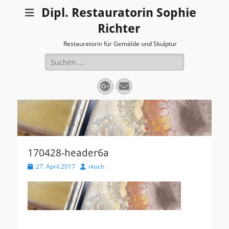
Dipl. Restauratorin Sophie
Richter
Restauratorin für Gemälde und Skulptur
Suchen
nach:
Googleplus
E-
Mail
170428-header6a
Veröffentlicht
Autor
27. April 2017
rkoch
am