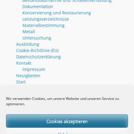
Bestandsaufnahme und Schadenserfassung
Dokumentation
Konservierung und Restaurierung
Leistungsverzeichnisse
Materialbestimmung
Metall
Untersuchung
Ausbildung
Cookie-Richtlinie (EU)
Datenschutzerklärung
Kontakt
Impressum
Neuigkeiten
Start
Neueste Beiträge
Wir verwenden Cookies, um unsere Website und unseren Service zu
optimieren.
Wittichen, Klosterkirche
Unterriexingen, Frauenkirche, Kruzifix
Stuttgart-Hofen, kath. Wallfahrtskirche, Seitenaltar
Cookies akzeptieren
Stuttgart, Staatsgalerie, Reiterdenkmal Wilhelm I.
Stuttgart, Schlossplatz, Brunnen nördlich und