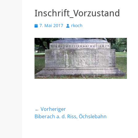
Inschrift_Vorzustand
Veröffentlicht
Autor
7. Mai 2017
rkoch
am
Beitragsnavigation
← Vorheriger
Vorheriger
Biberach a. d. Riss, Öchslebahn
Beitrag: