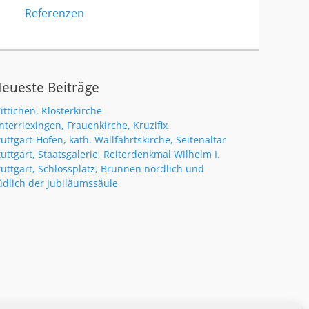
Referenzen
eueste Beiträge
ittichen, Klosterkirche
nterriexingen, Frauenkirche, Kruzifix
tuttgart-Hofen, kath. Wallfahrtskirche, Seitenaltar
tuttgart, Staatsgalerie, Reiterdenkmal Wilhelm I.
tuttgart, Schlossplatz, Brunnen nördlich und
üdlich der Jubiläumssäule