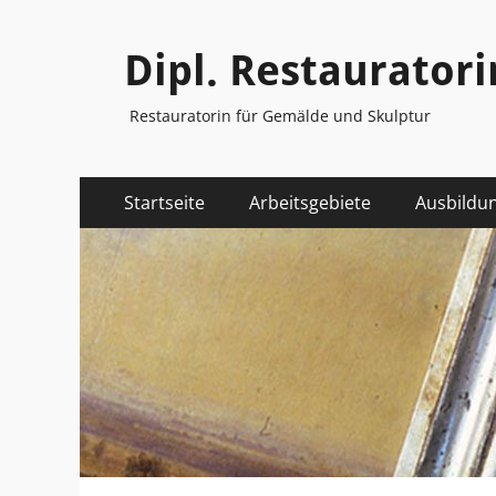
Dipl. Restauratori
Restauratorin für Gemälde und Skulptur
Primäres
Zum
Startseite
Arbeitsgebiete
Ausbildu
Inhalt
Menü
springen