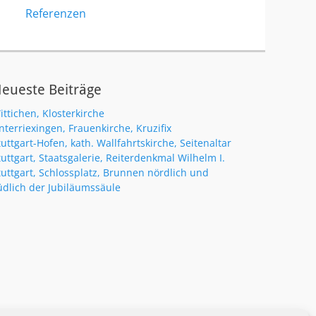
Referenzen
eueste Beiträge
ittichen, Klosterkirche
nterriexingen, Frauenkirche, Kruzifix
tuttgart-Hofen, kath. Wallfahrtskirche, Seitenaltar
tuttgart, Staatsgalerie, Reiterdenkmal Wilhelm I.
tuttgart, Schlossplatz, Brunnen nördlich und
üdlich der Jubiläumssäule