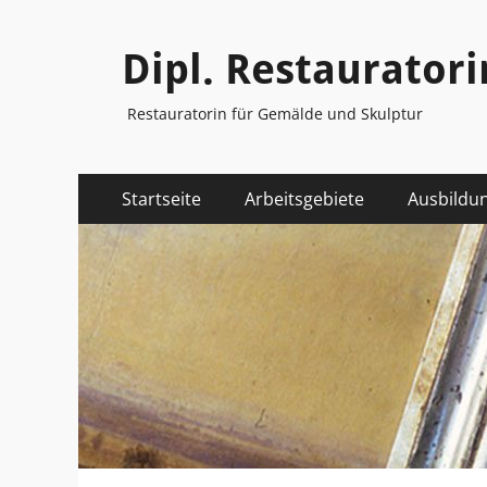
Dipl. Restauratori
Restauratorin für Gemälde und Skulptur
Primäres
Zum
Startseite
Arbeitsgebiete
Ausbildu
Inhalt
Menü
springen